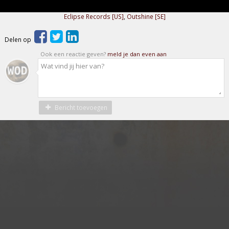
Eclipse Records [US]
,
Outshine [SE]
Delen op
Ook een reactie geven?
meld je dan even aan
Bericht toevoegen