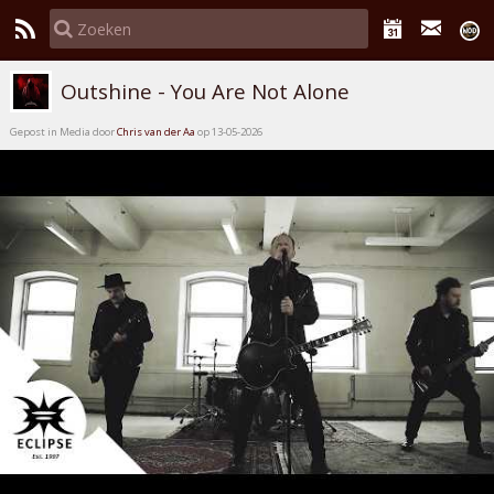
Outshine - You Are Not Alone
Gepost in Media door
Chris van der Aa
op 13-05-2026