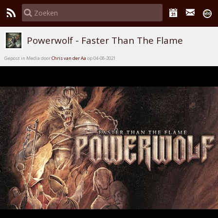
Powerwolf - Faster Than The Flame
Gepost in Media door
Chris van der Aa
op 04-08-2021