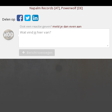
Napalm Records [AT]
,
Powerwolf [DE]
Delen op
Ook een reactie geven?
meld je dan even aan
Bericht toevoegen