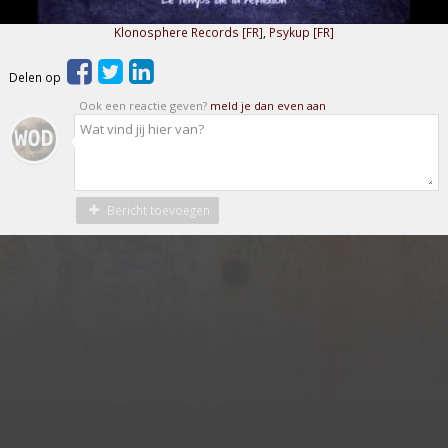
Klonosphere Records [FR]
,
Psykup [FR]
Delen op
Ook een reactie geven?
meld je dan even aan
Bericht toevoegen