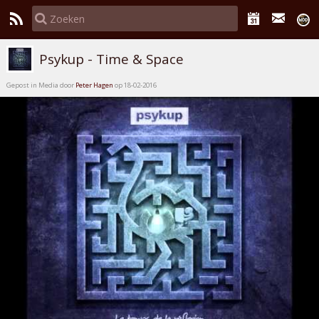
Psykup - Time & Space
Gepost in Media door
Peter Hagen
op 18-02-2016