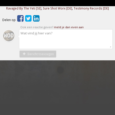
Ravaged By The Yeti [SE]
,
Sure Shot Worx [DE]
,
Testimony Records [DE]
Delen op
Ook een reactie geven?
meld je dan even aan
Bericht toevoegen