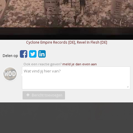
Cyclone Empire Records [DE]
,
Revel In Flesh [DE]
Delen op
Ook een reactie geven?
meld je dan even aan
Bericht toevoegen