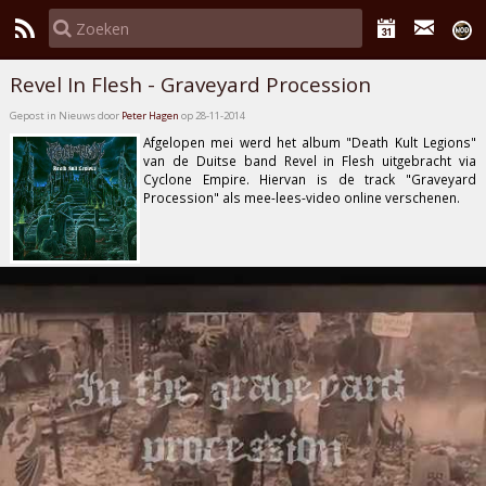
Revel In Flesh - Graveyard Procession
Gepost in Nieuws door
Peter Hagen
op 28-11-2014
Afgelopen mei werd het album
"Death Kult Legions"
van de Duitse band
Revel in Flesh
uitgebracht via
Cyclone Empire
. Hiervan is de track
"Graveyard
Procession"
als mee-lees-video online verschenen.