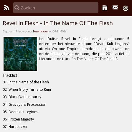
Revel In Flesh - In The Name Of The Flesh
Gepost in Nieuws door
Peter Hagen
op 07-11-2014
Het Duitse
Revel In Flesh
brengt aanstaande 5
december het nieuwste album
"Death Kult Legions"
uit via
Cyclone Empire
. Inmiddels is dit alweer de
derde full-length van de band, die pas 2011 actief is.
Hieronder de track
"In The Name Of The Flesh"
.
Tracklist
01. In the Name of the Flesh
02. When Glory Turns to Ruin
03. Black Oath Impurity
04. Graveyard Procession
05. Deathkult Legions
06. Frozen Majesty
07. Hurt Locker