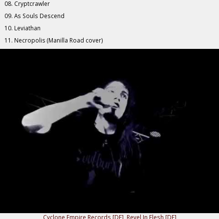
08. Cryptcrawler
09. As Souls Descend
10. Leviathan
11. Necropolis (Manilla Road cover)
Cyclone Empire Records [DE]
,
Revel In Flesh [DE]