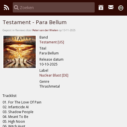
Testament - Para Bellum
Gepost in Reviews door
Peter van der Wielen
op 13-11-2025
Band
Testament [US]
Titel
Para Bellum
Release datum
10-10-2025
Label
Nuclear Blast [DE]
Genre
Thrashmetal
Tracklist
01. For The Love Of Pain
02. Infanticide AI
03. Shadow People
04. Meant To Be
05. High Noon
06. Witch Hunt