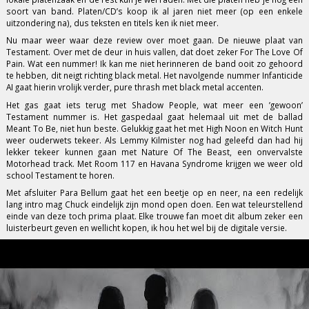
soort van band. Platen/CD’s koop ik al jaren niet meer (op een enkele
uitzondering na), dus teksten en titels ken ik niet meer.
Nu maar weer waar deze review over moet gaan. De nieuwe plaat van
Testament. Over met de deur in huis vallen, dat doet zeker For The Love Of
Pain. Wat een nummer! Ik kan me niet herinneren de band ooit zo gehoord
te hebben, dit neigt richting black metal. Het navolgende nummer Infanticide
AI gaat hierin vrolijk verder, pure thrash met black metal accenten.
Het gas gaat iets terug met Shadow People, wat meer een ’gewoon’
Testament nummer is. Het gaspedaal gaat helemaal uit met de ballad
Meant To Be, niet hun beste. Gelukkig gaat het met High Noon en Witch Hunt
weer ouderwets tekeer. Als Lemmy Kilmister nog had geleefd dan had hij
lekker tekeer kunnen gaan met Nature Of The Beast, een onvervalste
Motorhead track. Met Room 117 en Havana Syndrome krijgen we weer old
school Testament te horen.
Met afsluiter Para Bellum gaat het een beetje op en neer, na een redelijk
lang intro mag Chuck eindelijk zijn mond open doen. Een wat teleurstellend
einde van deze toch prima plaat. Elke trouwe fan moet dit album zeker een
luisterbeurt geven en wellicht kopen, ik hou het wel bij de digitale versie.