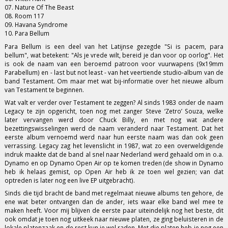
07. Nature Of The Beast
08. Room 117
09. Havana Syndrome
10. Para Bellum
Para Bellum is een deel van het Latijnse gezegde "Si is pacem, para
bellum", wat betekent: "Als je vrede wilt, bereid je dan voor op oorlog". Het
is ook de naam van een beroemd patroon voor vuurwapens (9x19mm
Parabellum) en - last but not least - van het veertiende studio-album van de
band Testament. Om maar met wat bij-informatie over het nieuwe album
van Testament te beginnen.
Wat valt er verder over Testament te zeggen? Al sinds 1983 onder de naam
Legacy te zijn opgericht, toen nog met zanger Steve ‘Zetro’ Souza, welke
later vervangen werd door Chuck Billy, en met nog wat andere
bezettingswisselingen werd de naam veranderd naar Testament. Dat het
eerste album vernoemd werd naar hun eerste naam was dan ook geen
verrassing. Legacy zag het levenslicht in 1987, wat zo een overweldigende
indruk maakte dat de band al snel naar Nederland werd gehaald om in o.a.
Dynamo en op Dynamo Open Air op te komen treden (de show in Dynamo
heb ik helaas gemist, op Open Air heb ik ze toen wel gezien; van dat
optreden is later nog een live EP uitgebracht).
Sinds die tijd bracht de band met regelmaat nieuwe albums ten gehore, de
ene wat beter ontvangen dan de ander, iets waar elke band wel mee te
maken heeft. Voor mij blijven de eerste paar uiteindelijk nog het beste, dit
ook omdat je toen nog uitkeek naar nieuwe platen, ze ging beluisteren in de
lokale platenzaak en de rest kun je wel raden. Met die platen heb je nog een