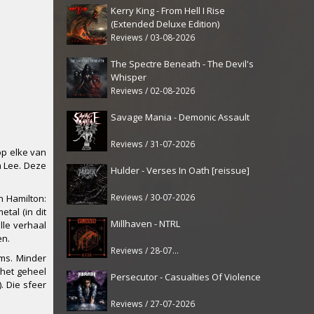
Kerry King - From Hell I Rise
(Extended Deluxe Edition)
Reviews / 03-08-2026
The Spectre Beneath - The Devil's
Whisper
Reviews / 02-08-2026
Savage Mania - Demonic Assault
Reviews / 31-07-2026
op elke van
m Lee. Deze
Hulder - Verses In Oath [reissue]
Reviews / 30-07-2026
n Hamilton:
tal (in dit
Millhaven - NTRL
lle verhaal
en.
Reviews / 28-07-2026
ums. Minder
 het geheel
Persecutor - Casualties Of Violence
. Die sfeer
Reviews / 27-07-2026