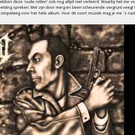
ebben deze 'oude rotten' ook nog altijd niet verleerd. Waarbij het me vo
eelding spreken. Met zijn door merg en been scheurende oergrunt veegt h
simpelweg voor het hele album. Voor dit soort muziek mag je me 's na