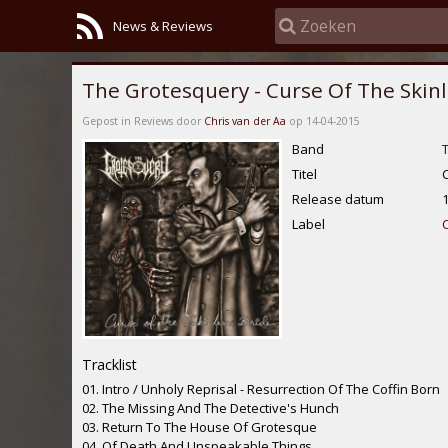
News & Reviews
The Grotesquery - Curse Of The Skinl
Gepost in Reviews door
Chris van der Aa
op 14-04-2015
Band
Titel
Release datum
Label
Tracklist
01. Intro / Unholy Reprisal - Resurrection Of The Coffin Born
02. The Missing And The Detective's Hunch
03. Return To The House Of Grotesque
04. Of Death And Unspeakable Things