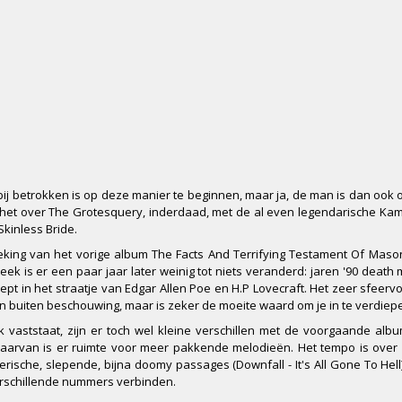
ij betrokken is op deze manier te beginnen, maar ja, de man is dan ook 
t het over The Grotesquery, inderdaad, met de al even legendarische Ka
kinless Bride.
reking van het vorige album The Facts And Terrifying Testament Of Maso
k is er een paar jaar later weinig tot niets veranderd: jaren '90 death me
pt in het straatje van Edgar Allen Poe en H.P Lovecraft. Het zeer sfeervo
ven buiten beschouwing, maar is zeker de moeite waard om je in te verdiep
ijk vaststaat, zijn er toch wel kleine verschillen met de voorgaande alb
 daarvan is er ruimte voor meer pakkende melodieën. Het tempo is over
ferische, slepende, bijna doomy passages (Downfall - It's All Gone To Hell)
erschillende nummers verbinden.