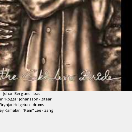
Johan Berglund - bas
r "Rogga" Johansson - gitaar
Brynjar Helgetun - drums
ey Kamalani "Kam" Lee - zang