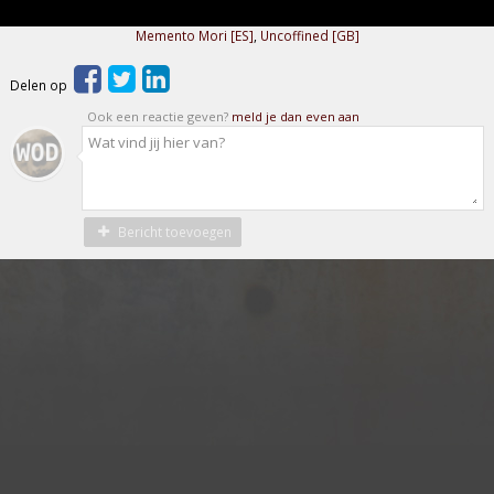
Memento Mori [ES]
,
Uncoffined [GB]
Delen op
Ook een reactie geven?
meld je dan even aan
Bericht toevoegen