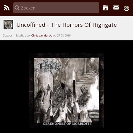
Uncoffined - The Horrors Of Highgate
Gepost in Media door
Chris van der Aa
op 27-08-2016