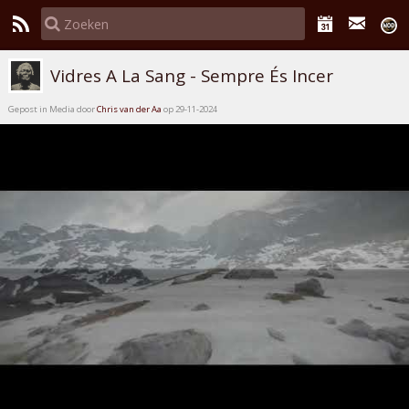
Vidres A La Sang - Sempre És Incer
Gepost in Media door
Chris van der Aa
op 29-11-2024