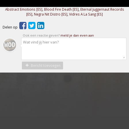
Abstract Emotions [ES]
,
Blood Fire Death [ES]
,
Eternal Juggernaut Records
[ES]
,
Negra Nit Distro [ES]
,
Vidres A La Sang [ES]
Delen op
Ook een reactie geven?
meld je dan even aan
Bericht toevoegen