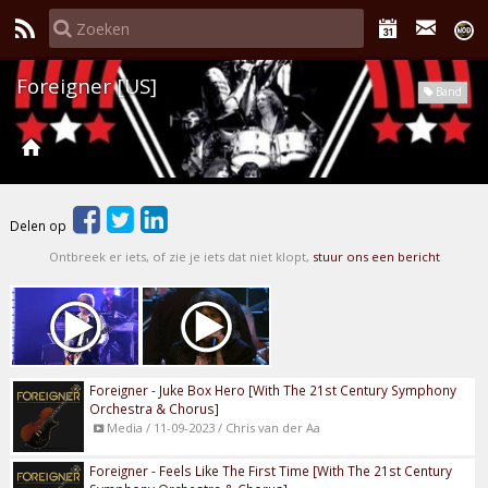
Foreigner [US]
Band
Delen op
Ontbreek er iets, of zie je iets dat niet klopt,
stuur ons een bericht
Foreigner - Juke Box Hero [With The 21st Century Symphony
Orchestra & Chorus]
Media / 11-09-2023 / Chris van der Aa
Foreigner - Feels Like The First Time [With The 21st Century