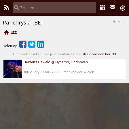
Panchrysia [BE]
Band
Delen op
Ontbreek er iets, of zie je iets dat niet klopt,
stuur ons een bericht
Heidens Geweld @ Dynamo, Eindhoven
Gallery / 13-03-2012 / Peter van der Wielen