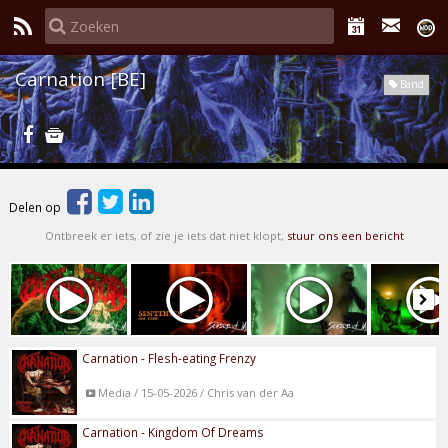
Carnation [BE]
Band
Delen op
Ontbreek er iets, of zie je iets dat niet klopt,
stuur ons een bericht
Carnation - Flesh-eating Frenzy
Media / 15-05-2026 / Chris van der Aa
Carnation - Kingdom Of Dreams