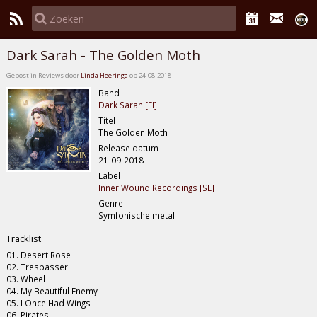
Dark Sarah - The Golden Moth
Gepost in Reviews door
Linda Heeringa
op 24-08-2018
Band
Dark Sarah [FI]
Titel
The Golden Moth
Release datum
21-09-2018
Label
Inner Wound Recordings [SE]
Genre
Symfonische metal
Tracklist
01. Desert Rose
02. Trespasser
03. Wheel
04. My Beautiful Enemy
05. I Once Had Wings
06. Pirates