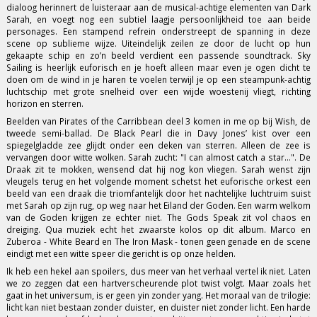
dialoog herinnert de luisteraar aan de musical-achtige elementen van Dark
Sarah, en voegt nog een subtiel laagje persoonlijkheid toe aan beide
personages. Een stampend refrein onderstreept de spanning in deze
scene op sublieme wijze. Uiteindelijk zeilen ze door de lucht op hun
gekaapte schip en zo’n beeld verdient een passende soundtrack. Sky
Sailing is heerlijk euforisch en je hoeft alleen maar even je ogen dicht te
doen om de wind in je haren te voelen terwijl je op een steampunk-achtig
luchtschip met grote snelheid over een wijde woestenij vliegt, richting
horizon en sterren.
Beelden van Pirates of the Carribbean deel 3 komen in me op bij Wish, de
tweede semi-ballad. De Black Pearl die in Davy Jones’ kist over een
spiegelgladde zee glijdt onder een deken van sterren. Alleen de zee is
vervangen door witte wolken. Sarah zucht: "I can almost catch a star...". De
Draak zit te mokken, wensend dat hij nog kon vliegen. Sarah wenst zijn
vleugels terug en het volgende moment schetst het euforische orkest een
beeld van een draak die triomfantelijk door het nachtelijke luchtruim suist
met Sarah op zijn rug, op weg naar het Eiland der Goden. Een warm welkom
van de Goden krijgen ze echter niet. The Gods Speak zit vol chaos en
dreiging. Qua muziek echt het zwaarste kolos op dit album. Marco en
Zuberoa - White Beard en The Iron Mask - tonen geen genade en de scene
eindigt met een witte speer die gericht is op onze helden.
Ik heb een hekel aan spoilers, dus meer van het verhaal vertel ik niet. Laten
we zo zeggen dat een hartverscheurende plot twist volgt. Maar zoals het
gaat in het universum, is er geen yin zonder yang. Het moraal van de trilogie:
licht kan niet bestaan zonder duister, en duister niet zonder licht. Een harde