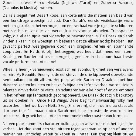
Goden - ofwel Marco Hietala (Nightwish/Tarot) en Zuberoa Aznarez,
(Diabulus in Musica) - wonen.
De reis begint met Desert Rose, een korte intro die meteen een beeld van
een kurkdroge woestijn schetst. Dark Sarah’s eerste visitekaartje word
meteen getrokken: het vermogen om een verhaal voor je ogen te schilderen
met slechts muziek. Je ziet werkelijk alles voor je afspelen. Tresspasser
volgt, die al een tijdje met videoclip te bewonderen is. De Draak en Sarah
vinden elkaar in de woestijn en beseffen dat ze elkaar nodig hebben. Hun
gevecht perfect weergegeven door een dragend refrein en spannende
coupletten. En Heidi, ik blijf het zeggen; wat heeft dat mens een stem!
Krachtig en fladderend als een vogeltje, geeft ze in dit album haar beste
vocale performance tot nu toe!
Wheel is heerlijk vernieuwend exotisch en avontuurlijk met een verslavend
refrein. My Beautiful Enemy is de eerste van de drie kippenvel-opwekkende
semi-ballads op dit album. Het punt waarin Sarah en Draak allebei hun
duistere kanten loslaten en het zelfs bijna een liefdesverhaal wordt. Heidi’s
talenten om verhalen te vertellen schitteren van elke noot af en de emoties
in het refrein zijn fantastisch gecomponeerd. De Draak doet zijn backstory
uit de doeken in I Once Had Wings. Deze begint merkwaardig folky met
accordeon - het werk van Netta Skog (Ensiferum), die in de line up staat als
"fortune teller" - maar zodra Sarah met haar troostende woorden ten
tonele treedt groeit het uit tot een emotionele rollercoaster van formaat.
Na een paar nummers character-bullding gaan we verder met het eigenlijke
verhaal. Het duo komt een stel piraten tegen waarvan ze op een of andere
manier het luchtschip weten te kapen in Pirates. Een grappig klein stukje