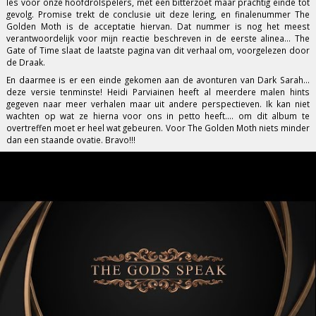
les voor onze hoofdrolspelers, met een bitterzoet maar prachtig einde tot
gevolg. Promise trekt de conclusie uit deze lering, en finalenummer The
Golden Moth is de acceptatie hiervan. Dat nummer is nog het meest
verantwoordelijk voor mijn reactie beschreven in de eerste alinea... The
Gate of Time slaat de laatste pagina van dit verhaal om, voorgelezen door
de Draak.
En daarmee is er een einde gekomen aan de avonturen van Dark Sarah...
deze versie tenminste! Heidi Parviainen heeft al meerdere malen hints
gegeven naar meer verhalen maar uit andere perspectieven. Ik kan niet
wachten op wat ze hierna voor ons in petto heeft.... om dit album te
overtreffen moet er heel wat gebeuren. Voor The Golden Moth niets minder
dan een staande ovatie. Bravo!!!