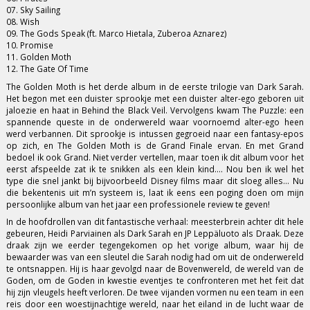
07. Sky Sailing
08. Wish
09. The Gods Speak (ft. Marco Hietala, Zuberoa Aznarez)
10. Promise
11. Golden Moth
12. The Gate Of Time
The Golden Moth is het derde album in de eerste trilogie van Dark Sarah.
Het begon met een duister sprookje met een duister alter-ego geboren uit
jaloezie en haat in Behind the Black Veil. Vervolgens kwam The Puzzle: een
spannende queste in de onderwereld waar voornoemd alter-ego heen
werd verbannen. Dit sprookje is intussen gegroeid naar een fantasy-epos
op zich, en The Golden Moth is de Grand Finale ervan. En met Grand
bedoel ik ook Grand. Niet verder vertellen, maar toen ik dit album voor het
eerst afspeelde zat ik te snikken als een klein kind.... Nou ben ik wel het
type die snel jankt bij bijvoorbeeld Disney films maar dit sloeg alles... Nu
die bekentenis uit m’n systeem is, laat ik eens een poging doen om mijn
persoonlijke album van het jaar een professionele review te geven!
In de hoofdrollen van dit fantastische verhaal: meesterbrein achter dit hele
gebeuren, Heidi Parviainen als Dark Sarah en JP Leppäluoto als Draak. Deze
draak zijn we eerder tegengekomen op het vorige album, waar hij de
bewaarder was van een sleutel die Sarah nodig had om uit de onderwereld
te ontsnappen. Hij is haar gevolgd naar de Bovenwereld, de wereld van de
Goden, om de Goden in kwestie eventjes te confronteren met het feit dat
hij zijn vleugels heeft verloren. De twee vijanden vormen nu een team in een
reis door een woestijnachtige wereld, naar het eiland in de lucht waar de