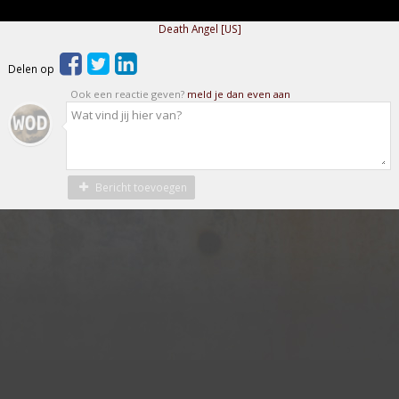
Death Angel [US]
Delen op
Ook een reactie geven?
meld je dan even aan
Bericht toevoegen