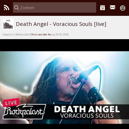
Death Angel - Voracious Souls [live]
Gepost in Media door
Chris van der Aa
op 25-05-2026