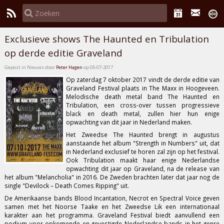
Exclusieve shows The Haunted en Tribulation
op derde editie Graveland
Gepost in Nieuws door
Peter Hagen
op 05-07-2017
Op zaterdag 7 oktober 2017 vindt de derde editie van
Graveland Festival
plaats in The Maxx in Hoogeveen.
Melodische death metal band
The Haunted
en
Tribulation
, een cross-over tussen progressieve
black en death metal, zullen hier hun enige
opwachting van dit jaar in Nederland maken.
Het Zweedse The Haunted brengt in augustus
aanstaande het album
"Strength in Numbers"
uit, dat
in Nederland exclusief te horen zal zijn op het festival.
Ook Tribulation maakt haar enige Nederlandse
opwachting dit jaar op Graveland, na de release van
het album
"Melancholia"
in 2016. De Zweden brachten later dat jaar nog de
single
"Devilock – Death Comes Ripping"
uit.
De Amerikaanse bands
Blood Incantation
,
Necrot
en
Spectral Voice
geven
samen met het Noorse
Taake
en het Zweedse
Lik
een internationaal
karakter aan het programma. Graveland Festival biedt aanvullend een
podium voor opkomende en gevestigde Nederlandse bands in het genre