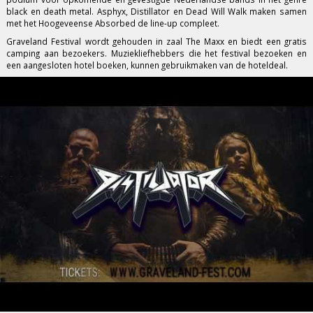
black en death metal.
Asphyx
,
Distillator
en
Dead Will Walk
maken samen
met het Hoogeveense
Absorbed
de line-up compleet.
Graveland Festival wordt gehouden in zaal
The Maxx
en biedt een gratis
camping aan bezoekers. Muziekliefhebbers die het festival bezoeken en
een aangesloten hotel boeken, kunnen gebruikmaken van de hoteldeal.