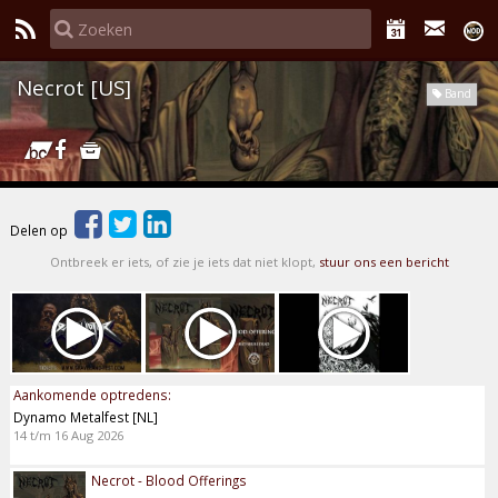
Necrot [US]
Band
Delen op
Ontbreek er iets, of zie je iets dat niet klopt,
stuur ons een bericht
Aankomende optredens:
Dynamo Metalfest [NL]
14 t/m 16 Aug 2026
Necrot - Blood Offerings