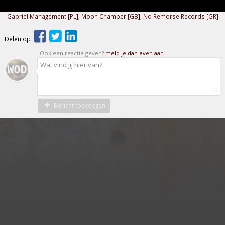
Gabriel Management [PL]
,
Moon Chamber [GB]
,
No Remorse Records [GR]
Delen op
Ook een reactie geven?
meld je dan even aan
Bericht toevoegen