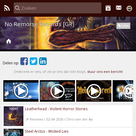
No Remorse Records [GR]
Label
Delen op
Ontbreek er iets, of zie je iets dat niet klopt,
stuur ons een bericht
Leatherhead - Violent Horror Stories
Reviews / 02-04-2026 / Chris van der Aa
Steel Arctus - Wicked Lies