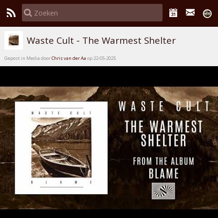
Waste Cult - The Warmest Shelter
Gepost in Media door
Chris van der Aa
op 22-05-2025