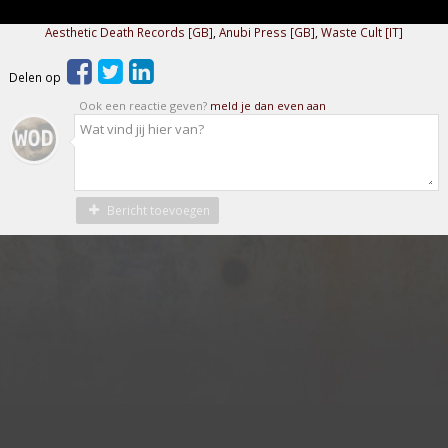
Aesthetic Death Records [GB]
,
Anubi Press [GB]
,
Waste Cult [IT]
Delen op
Ook een reactie geven?
meld je dan even aan
Bericht toevoegen