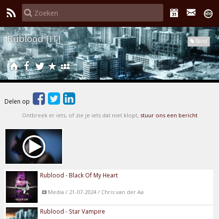
Rublood [IT]
Band
Delen op
Ontbreek er iets, of zie je iets dat niet klopt,
stuur ons een bericht
Rublood - Black Of My Heart
Media / 21-07-2024 / Chris van der Aa
Rublood - Star Vampire