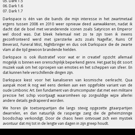
05. Dark 1.5
06. Dark 1.6
07. Dark 1.7
Darkspace is één van die bands die mijn interesse in het zwartmetaal
ergens tussen 2008 en 2010 weer opnieuw deed aanwakkeren, nadat ik
dacht dat de boel met veranderende iconen zoals Satyricon en Emperor
wel dood was. Dat bleek helemaal niet zo te zijn toen ik ineens
geconfronteerd werd met ijzersterke acts zoals Nagelfar, Ruins Of
Beverast, Funeral Mist, Nightbringer en dus ook Darkspace die de zwarte
vlam al die tijd gewoon brandende hielden.
Darkspace is ook illustratief voor wat er in creatief opzicht allemaal
mogelijk is binnen een orenschijnlijk beperkend genre. Het gaat bij dit soort
muziek vaak om het oproepen van emoties en het scheppen van sfeer. En
dat kunnen hele verschillende dingen zijn.
Darkspace kiest voor het kanaliseren van kosmische oerkracht. Qua
aanpak moet ik nog wel eens denken aan een opgefokte variant van de
oude Limbonic Art. Een fundament van drumcomputer dat met een militaire
precisie het schip voortjaagt waaromheen op zorgvuldige wijze allerlei
andere details gedrapeerd worden.
We horen ijle toetsenpartijen die langs stevig opgezette gitaarpartijen
dwarrelen, en dan natuurlijk de rasperige zang die de geheimzinnige
boodschap verkondigt. Door de chaos heen ontvouwt zich een mystiek
avontuur dat mij tot in de lengte van dagen in zijn greep houdt.