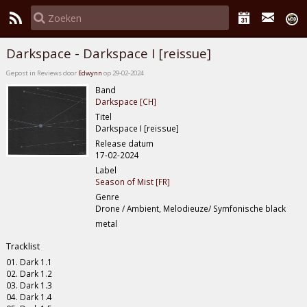
Darkspace - Darkspace I [reissue]
Gepost in Reviews door
Edwynn
op 29-02-2024
Band
Darkspace [CH]
Titel
Darkspace I [reissue]
Release datum
17-02-2024
Label
Season of Mist [FR]
Genre
Drone / Ambient, Melodieuze/ Symfonische black
metal
Tracklist
01. Dark 1.1
02. Dark 1.2
03. Dark 1.3
04. Dark 1.4