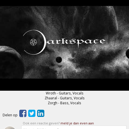
Wroth - Guitars, Vocals
Zhaaral - Guitars, Vocals
Zorgh - Bass, Vocals
Delen op
Ook een reactie geven?
meld je dan even aan