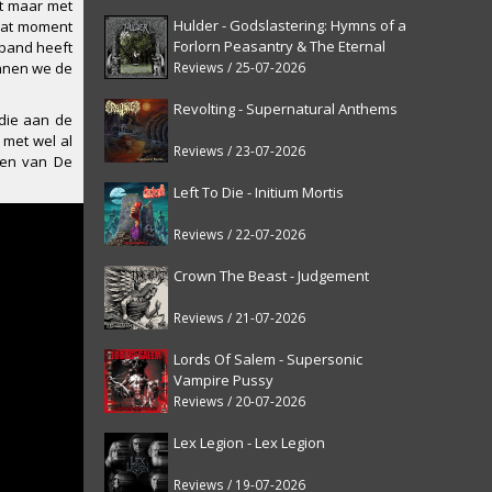
at maar met
Hulder - Godslastering: Hymns of a
 dat moment
Forlorn Peasantry & The Eternal
band heeft
Fanfare [reissue]
Reviews / 25-07-2026
unnen we de
Revolting - Supernatural Anthems
 die aan de
 met wel al
Reviews / 23-07-2026
gen van De
Left To Die - Initium Mortis
Reviews / 22-07-2026
Crown The Beast - Judgement
Reviews / 21-07-2026
Lords Of Salem - Supersonic
Vampire Pussy
Reviews / 20-07-2026
Lex Legion - Lex Legion
Reviews / 19-07-2026