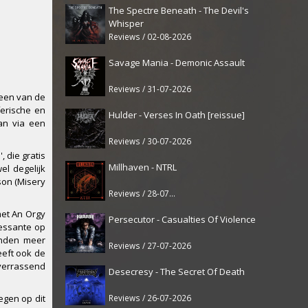
The Spectre Beneath - The Devil's
Whisper
Reviews / 02-08-2026
Savage Mania - Demonic Assault
Reviews / 31-07-2026
 een van de
erische en
Hulder - Verses In Oath [reissue]
an via een
Reviews / 30-07-2026
 die gratis
Millhaven - NTRL
el degelijk
son (Misery
Reviews / 28-07-2026
met An Orgy
Persecutor - Casualties Of Violence
ressante op
inden meer
Reviews / 27-07-2026
eeft ook de
 verrassend
Desecresy - The Secret Of Death
Reviews / 26-07-2026
egen op dit