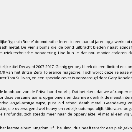
jke 'typisch Britse' doomdeath sferen, in een aantal jaren opgewerkt tot
th metal. De vier albums die de band uitbracht bieden naast atmosf
muziek-technische benadering. Hoe kun je dat nou mooier etaleren d
ke titel Decayed 2007-2017. Geinig genoeg bleek dit een 'limited edition',
79 van het Britse Zero Tolerance magazine. Toch wordt deze release w
er Tom Sullivan, en een speciale cover is vervaardigd door Gary Ronald
 loopbaan van de Britse band voorbij. Dat betekent dat we aftrappen 
 voor deze verzamelaar is opgenomen; en daarmee denk ik de meest inte
rbid Angel-achtige wijze, pure old school death metal. Gaandeweg v
tie, die overwegend wel heavy en redelijk uptempo blijft. Uiteraard beg
 Profundis, zich steeds meer naar de oppervlakte. Al met al een vrij
et laatste album Kingdom Of The Blind, dus heeft terecht een plek gekr