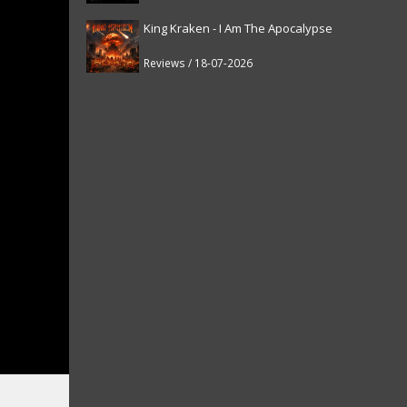
King Kraken - I Am The Apocalypse
Reviews / 18-07-2026