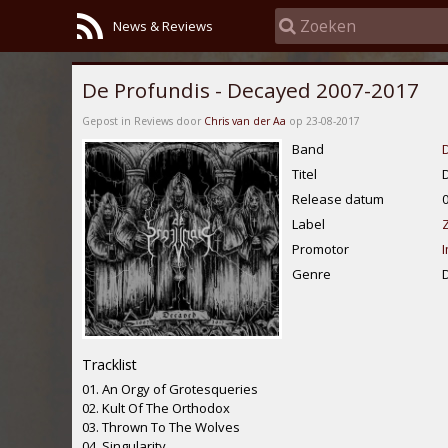
News & Reviews
De Profundis - Decayed 2007-2017
Gepost in Reviews door
Chris van der Aa
op 23-08-2017
Band
Titel
Release datum
Label
Promotor
Genre
Tracklist
01. An Orgy of Grotesqueries
02. Kult Of The Orthodox
03. Thrown To The Wolves
04. Singularity