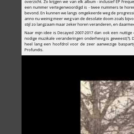
overzicht. Zo krijgen we van elk album - inclusief EP Fr
een nummer vertegenwoordigd is - twee nummers te horen 
bevond. En kunnen we langs omgekeerde weg de progressi
anno nu weinig meer weg van de desolate doom zoals bijvoo
stijl zo langzaam maar zeker horen veranderen, en daarme
Naar mijn idee is Decayed 2007-2017 dan ook een nuttige 
nodige muzikale veranderingen onderhevig is geweest(?). D
heel lang een hoofdrol voor de zeer aanwezige baspart
Profundis.