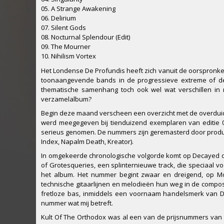
05. A Strange Awakening
06. Delirium
07. Silent Gods
08. Nocturnal Splendour (Edit)
09. The Mourner
10. Nihilism Vortex
Het Londense De Profundis heeft zich vanuit de oorspronkeli
toonaangevende bands in de progressieve extreme of dea
thematische samenhang toch ook wel wat verschillen in 
verzamelalbum?
Begin deze maand verscheen een overzicht met de overduidelij
werd meegegeven bij tienduizend exemplaren van editie 0
serieus genomen. De nummers zijn geremasterd door produc
Index, Napalm Death, Kreator).
In omgekeerde chronologische volgorde komt op Decayed de
of Grotesqueries, een splinternieuwe track, die speciaal
het album. Het nummer begint zwaar en dreigend, op Mo
technische gitaarlijnen en melodieën hun weg in de composi
fretloze bas, inmiddels een voornaam handelsmerk van De
nummer wat mij betreft.
Kult Of The Orthodox was al een van de prijsnummers van h