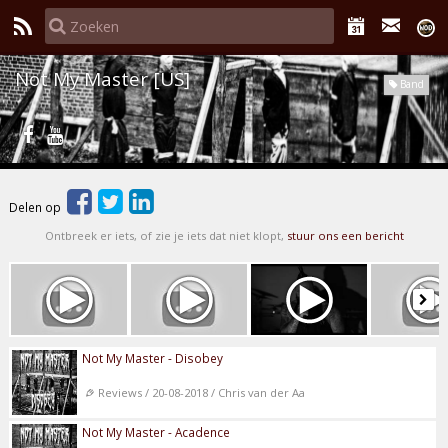
Not My Master [US]
Band
Delen op
Ontbreek er iets, of zie je iets dat niet klopt,
stuur ons een bericht
Not My Master - Disobey
Reviews / 20-08-2018 / Chris van der Aa
Not My Master - Acadence