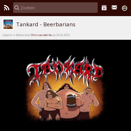
Tankard - Beerbarians
Gepost in Media door
Chris van der Aa
op 25-02-2023