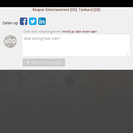
Reaper Entertainment [DE]
,
Tankard [DE]
Delen op
Ook een reactie geven?
meld je dan even aan
Bericht toevoegen