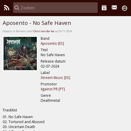
Aposento - No Safe Haven
Gepost in Reviews door
Chris van der Aa
op 05-11-2024
Band
Aposento [ES]
Titel
No Safe Haven
Release datum
02-07-2024
Label
Xtreem Music [ES]
Promotor
Against PR [PT]
Genre
Deathmetal
Tracklist
01. No Safe Haven
02. Tortured and Abused
03. Uncertain Death