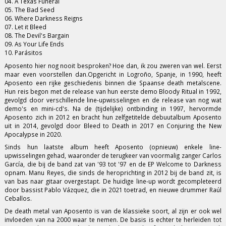
04. A Texas Funeral
05. The Bad Seed
06. Where Darkness Reigns
07. Let it Bleed
08. The Devil's Bargain
09. As Your Life Ends
10. Parásitos
Aposento hier nog nooit besproken? Hoe dan, ik zou zweren van wel. Eerst
maar even voorstellen dan.Opgericht in Logroño, Spanje, in 1990, heeft
Aposento een rijke geschiedenis binnen die Spaanse death metalscene.
Hun reis begon met de release van hun eerste demo Bloody Ritual in 1992,
gevolgd door verschillende line-upwisselingen en de release van nog wat
demo's en mini-cd's. Na de (tijdelijke) ontbinding in 1997, hervormde
Aposento zich in 2012 en bracht hun zelfgetitelde debuutalbum Aposento
uit in 2014, gevolgd door Bleed to Death in 2017 en Conjuring the New
Apocalypse in 2020.
Sinds hun laatste album heeft Aposento (opnieuw) enkele line-
upwisselingen gehad, waaronder de terugkeer van voormalig zanger Carlos
García, die bij de band zat van '93 tot '97 en de EP Welcome to Darkness
opnam. Manu Reyes, die sinds de heroprichting in 2012 bij de band zit, is
van bas naar gitaar overgestapt. De huidige line-up wordt gecompleteerd
door bassist Pablo Vázquez, die in 2021 toetrad, en nieuwe drummer Raúl
Ceballos.
De death metal van Aposento is van de klassieke soort, al zijn er ook wel
invloeden van na 2000 waar te nemen. De basis is echter te herleiden tot