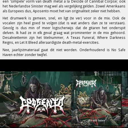
een 'simpele' vorm van death metal a la Deicide of Cannibal Corpse; ook
het Nederlandse Sinister mag wel als vergelijking gelden. Zowel Amerikaans
als Europees dus, Aposento moet het van originaliteit zeker niet hebben.
Het drumwerk is gemeen, snel, en ligt (te ver) voor in de mix. Ook de
vocalen zijn heel goed te volgen (dat is wat anders dan ze te verstaan).
Gevolg is dus min of meer logischerwijs dat de gitaren het onderspit
delven. Ik had ze in elk geval graag wat prominenter in de mix gehoord.
Desalniettemin zijn het titelnummer, A Texas Funeral, Where Darkness
Reigns, en Let It Bleed alleraardigste death-metal-exercities.
Nee, jaarlijstmateriaal gaat dit niet worden. Onderhoudend is No Safe
Haven echter zonder twijfel.