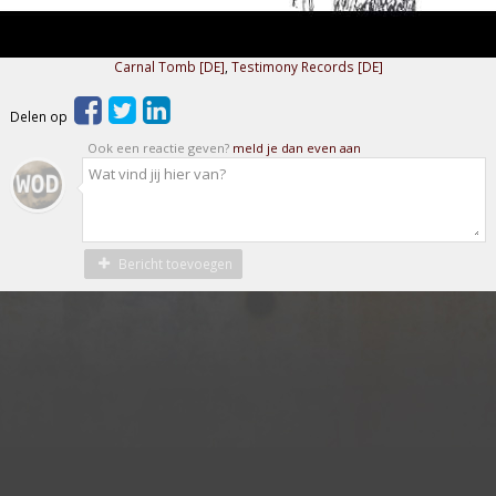
Carnal Tomb [DE]
,
Testimony Records [DE]
Delen op
Ook een reactie geven?
meld je dan even aan
Bericht toevoegen