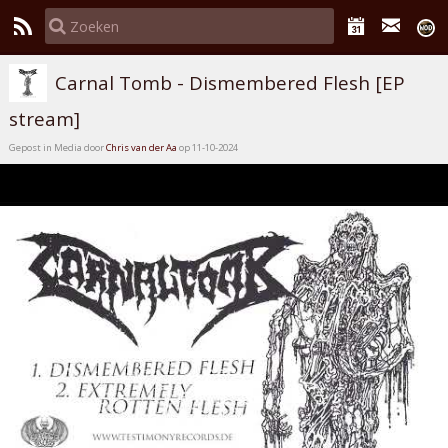
Carnal Tomb - Dismembered Flesh [EP
stream]
Gepost in Media door
Chris van der Aa
op 11-10-2024