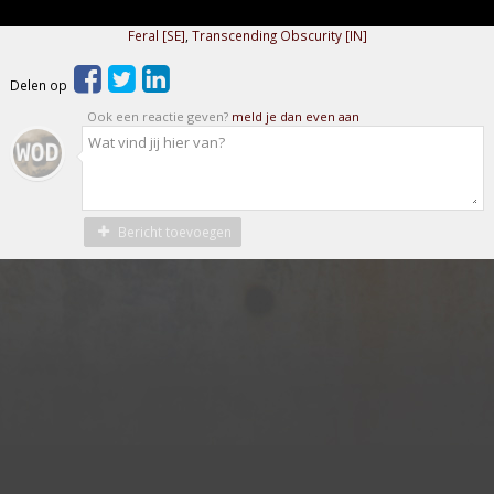
Feral [SE]
,
Transcending Obscurity [IN]
Delen op
Ook een reactie geven?
meld je dan even aan
Bericht toevoegen