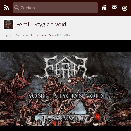
Feral - Stygian Void
Gepost in Media door
Chris van der Aa
op 30-12-2018