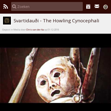
Svartidauði - The Howling Cynocephali
Gepost in Media door
Chris van der Aa
op 01-12-2018