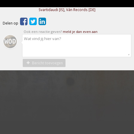
Svartidaudi [IS]
,
Ván Records [DE]
Delen op
Ook een reactie geven?
meld je dan even aan
Bericht toevoegen