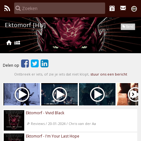
Ektomorf [HU]
Band
Delen op
Ontbreek er iets, of zie je iets dat niet klopt,
stuur ons een bericht
Ektomorf - Vivid Black
Reviews / 20-01-2024 / Chris van der Aa
Ektomorf - I'm Your Last Hope