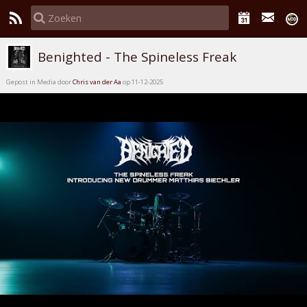
Benighted - The Spineless Freak
Gepost in Media door
Chris van der Aa
op 11-12-2025