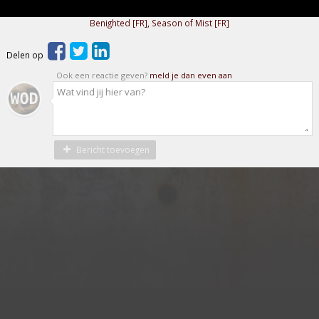
Benighted [FR]
,
Season of Mist [FR]
Delen op
Ook een reactie geven?
meld je dan even aan
Bericht toevoegen