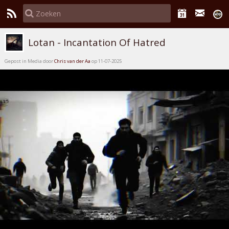
Lotan - Incantation Of Hatred
Gepost in Media door
Chris van der Aa
op 11-07-2025