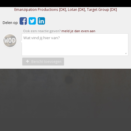
Emanzipation Productions [DK]
,
Lotan [DK]
,
Target Group [DK]
Delen op
Ook een reactie geven?
meld je dan even aan
Bericht toevoegen