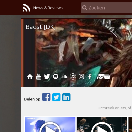
News & Reviews
Baest [DK]
Delen op
Ontbreek er iets, of 