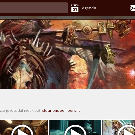
Agenda
zie je iets dat niet klopt,
stuur ons een bericht