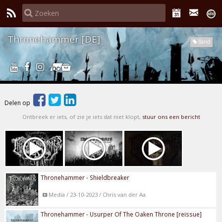
Thronehammer [DE]
Band
Delen op
Ontbreek er iets, of zie je iets dat niet klopt,
stuur ons een bericht
Thronehammer - Shieldbreaker
Media / 23-10-2023 / Chris van der Aa
Thronehammer - Usurper Of The Oaken Throne [reissue]